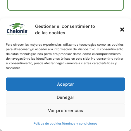
Gestionar el consentimiento
de las cookies
Para ofrecer las mejores experiencias, utilizamos tecnologías como las cookies
para almacenar y/o acceder a la información del dispositivo. El consentimiento
de estas tecnologías nos permitirá procesar datos como el comportamiento
Proyecto:
de navegación o las identificaciones únicas en este sitio. No consentir o retirar
el consentimiento, puede afectar negativamente a ciertas características y
Voluntariado ambiental y sensibilización
funciones.
como contribución a la conservación de
Parques Nacionales españoles – 2021.
Aceptar
Denegar
País:
España
Ver preferencias
Línea de Actuación:
Voluntariado y Conservación.
Año:
2022.
Política de cookies
Términos y condiciones
Área de Acción:
Parques Nacionales españoles.