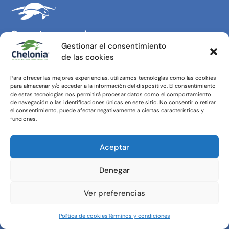
Construyendo un
Gestionar el consentimiento
futuro sostenible
de las cookies
Para ofrecer las mejores experiencias, utilizamos tecnologías como las cookies
S
omos un equipo apasionado de expertos en la
para almacenar y/o acceder a la información del dispositivo. El consentimiento
protección y preservación de especies y ecosistemas
de estas tecnologías nos permitirá procesar datos como el comportamiento
amenazados en todo el mundo
. Guiados por la ciencia, la
de navegación o las identificaciones únicas en este sitio. No consentir o retirar
el consentimiento, puede afectar negativamente a ciertas características y
experiencia y el compromiso, nos destacamos como
funciones.
líderes en el campo de la conservación.
Aceptar
Nuestra propuesta de valor se basa en el
conocimiento
especializado de nuestros científicos e investigadores
altamente capacitados, respaldados por estudios
Denegar
rigurosos. Valoramos la evidencia científica
como
cimiento de nuestro trabajo, lo que nos permite tomar
Ver preferencias
decisiones informadas y crear soluciones integrales para
los desafíos ambientales actuales.
Política de cookies
Términos y condiciones