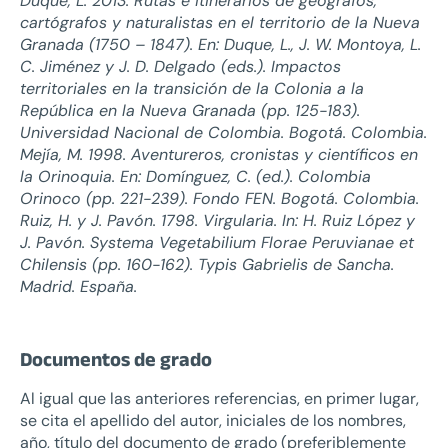
Duque, L. 2013. Rutas e itinerarios de geógrafos,
cartógrafos y naturalistas en el territorio de la Nueva
Granada (1750 – 1847). En: Duque, L., J. W. Montoya, L.
C. Jiménez y J. D. Delgado (eds.). Impactos
territoriales en la transición de la Colonia a la
República en la Nueva Granada (pp. 125-183).
Universidad Nacional de Colombia. Bogotá. Colombia.
Mejía, M. 1998. Aventureros, cronistas y científicos en
la Orinoquia. En: Domínguez, C. (ed.). Colombia
Orinoco (pp. 221-239). Fondo FEN. Bogotá. Colombia.
Ruiz, H. y J. Pavón. 1798. Virgularia. In: H. Ruiz López y
J. Pavón. Systema Vegetabilium Florae Peruvianae et
Chilensis (pp. 160-162). Typis Gabrielis de Sancha.
Madrid. España.
Documentos de grado
Al igual que las anteriores referencias, en primer lugar,
se cita el apellido del autor, iniciales de los nombres,
año, título del documento de grado (preferiblemente