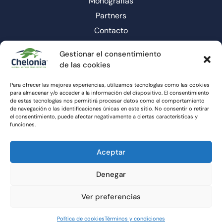
Monografías
Partners
Contacto
Gestionar el consentimiento
de las cookies
Para ofrecer las mejores experiencias, utilizamos tecnologías como las cookies
para almacenar y/o acceder a la información del dispositivo. El consentimiento
de estas tecnologías nos permitirá procesar datos como el comportamiento
de navegación o las identificaciones únicas en este sitio. No consentir o retirar
el consentimiento, puede afectar negativamente a ciertas características y
funciones.
Aceptar
Ⓒ 2023-2025 ASOCIACIÓN CHELONIA INTERNACIONAL
Todos los derechos reservados
Denegar
Diseño y desarrollo por
CULTBRAND
Ver preferencias
Política de Cookies ( UE)
Política de privacidad
Política de cookies
Términos y condiciones